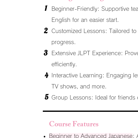
1
Beginner-Friendly: Supportive te
English for an easier start.
2
Customized Lessons: Tailored to i
progress.
3
Extensive JLPT Experience: Prove
efficiently.
4
Interactive Learning: Engaging les
TV shows, and more.
5
Group Lessons: Ideal for friends 
Course Features
Beginner to Advanced Japanese
: 