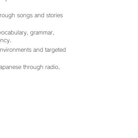
.
hrough songs and stories
 vocabulary, grammar,
ency.
environments and targeted
Japanese through radio,