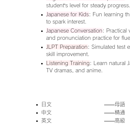
student’s level for steady progress
Japanese for Kids
: Fun learning t
to spark interest.
Japanese Conversation
: Practical
and pronunciation practice for flu
JLPT Preparation
: Simulated test 
skill improvement.
Listening Training
: Learn natural 
TV dramas, and anime.
日文
​——母語
中文
​——精通
​英文
​——​高級