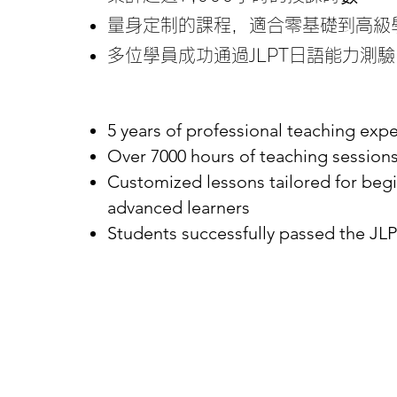
量身定制的課程，適合零基礎到高級
多位學員成功通過JLPT日語能力測驗
5 years of professional teaching exp
Over 7000 hours of teaching sessio
Customized lessons tailored for beg
advanced learners
Students successfully passed the JL