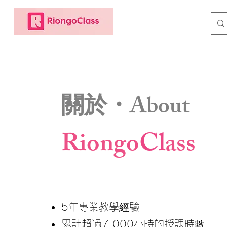
關於・About
Riongo
Cl
ass
5年專業教學經驗
累計超過7,000小時的授課時數