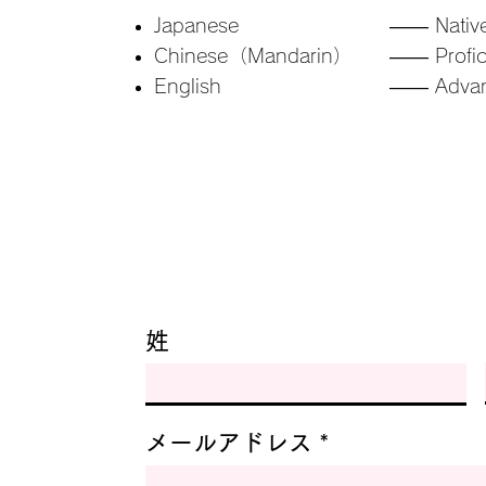
Japanese
​—— Nativ
Chinese（Mandarin）
​——​ Profic
English
​—— Adva
姓
メールアドレス