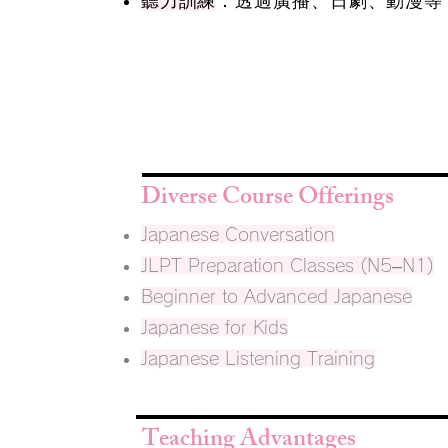
聽力訓練
：透過廣播、日劇、動漫等
Diverse Course Offerings
Japanese Conversation
JLPT Preparation Classes (N5–N1)
Beginner to Advanced Japanese
Japanese for Kids
Japanese Listening Training
Teaching Advantages