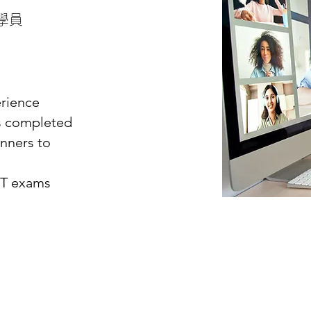
學員
erience
ns completed
inners to
PT exams