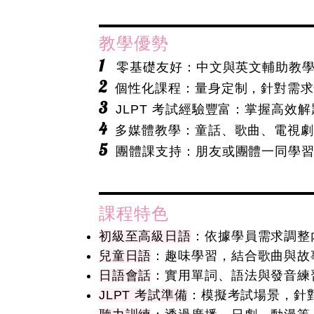
教學優勢
1
零基礎友好：中文與英文輔助教學
2
個性化課程：量身定制，針對需求
3
JLPT 考試經驗豐富：掌握高效
4
多媒體教學：童話、歌曲、電視劇
5
團體課支持：朋友或團體一同學習
課程特色
初級至高級日語
：依據學員需求調整
兒童日語
：趣味學習，結合歌曲與故
日語會話
：實用單詞、語法與發音練
JLPT 考試準備
：模擬考試場景，針